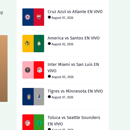
Cruz Azul vs Atlante EN VIVO
ez
August 01, 2026
America vs Santos EN VIVO
August 02, 2026
Inter Miami vs San Luis EN
VIVO
August 05, 2026
Tigres vs Minnesota EN VIVO
August 07, 2026
Toluca vs Seattle Sounders
EN VIVO