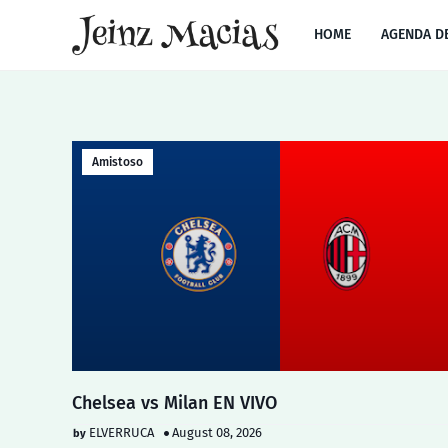
HOME
AGENDA D
Amistoso
Chelsea vs Milan EN VIVO
ELVERRUCA
August 08, 2026