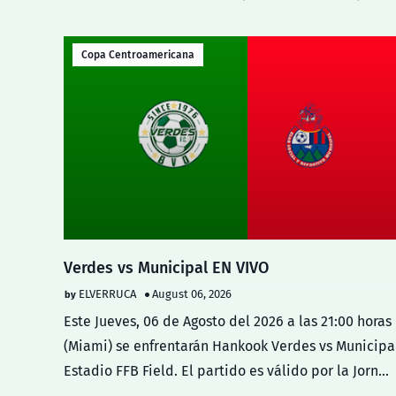
Copa Centroamericana
Verdes vs Municipal EN VIVO
ELVERRUCA
August 06, 2026
Este Jueves, 06 de Agosto del 2026 a las 21:00 horas
(Miami) se enfrentarán Hankook Verdes vs Municipal
Estadio FFB Field. El partido es válido por la Jorn…