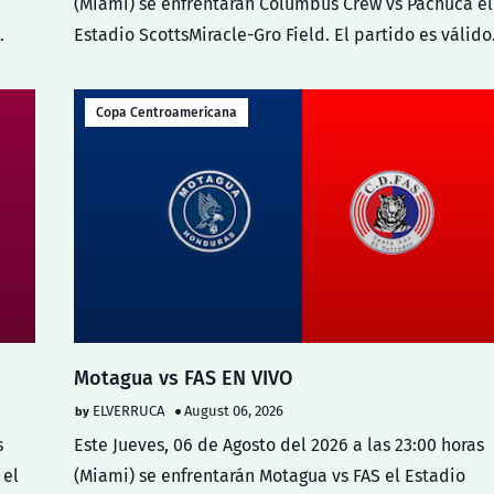
(Miami) se enfrentarán Columbus Crew vs Pachuca el
…
Estadio ScottsMiracle-Gro Field. El partido es válid
Copa Centroamericana
Motagua vs FAS EN VIVO
ELVERRUCA
August 06, 2026
s
Este Jueves, 06 de Agosto del 2026 a las 23:00 horas
 el
(Miami) se enfrentarán Motagua vs FAS el Estadio