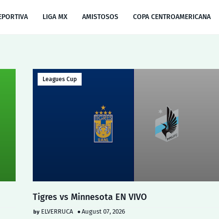
EPORTIVA
LIGA MX
AMISTOSOS
COPA CENTROAMERICANA
Leagues Cup
Tigres vs Minnesota EN VIVO
ELVERRUCA
August 07, 2026