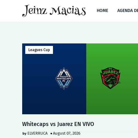
HOME
AGENDA D
Leagues Cup
Whitecaps vs Juarez EN VIVO
ELVERRUCA
August 07, 2026