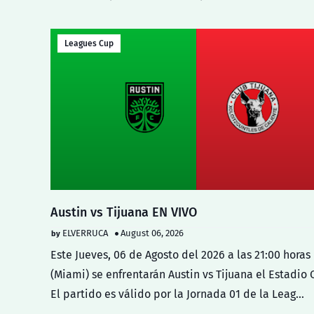
Leagues Cup
Austin vs Tijuana EN VIVO
ELVERRUCA
August 06, 2026
Este Jueves, 06 de Agosto del 2026 a las 21:00 horas
(Miami) se enfrentarán Austin vs Tijuana el Estadio 
El partido es válido por la Jornada 01 de la Leag…