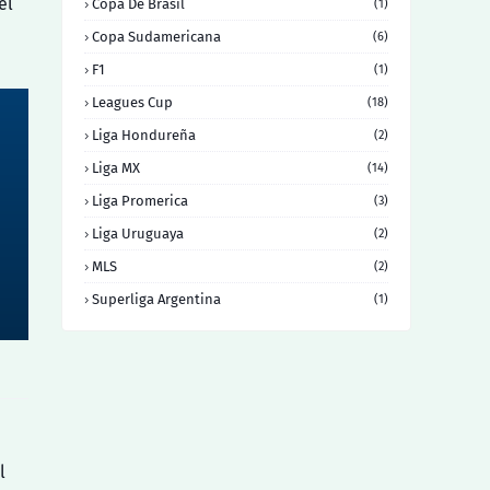
el
Copa De Brasil
(1)
Copa Sudamericana
(6)
F1
(1)
Leagues Cup
(18)
Liga Hondureña
(2)
Liga MX
(14)
Liga Promerica
(3)
Liga Uruguaya
(2)
MLS
(2)
Superliga Argentina
(1)
l