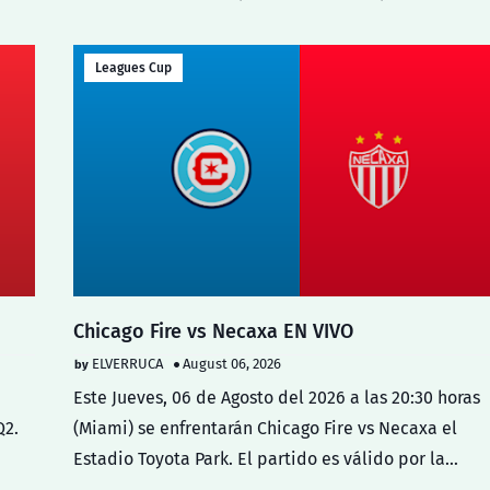
Leagues Cup
Chicago Fire vs Necaxa EN VIVO
ELVERRUCA
August 06, 2026
Este Jueves, 06 de Agosto del 2026 a las 20:30 horas
Q2.
(Miami) se enfrentarán Chicago Fire vs Necaxa el
Estadio Toyota Park. El partido es válido por la
Jornada…