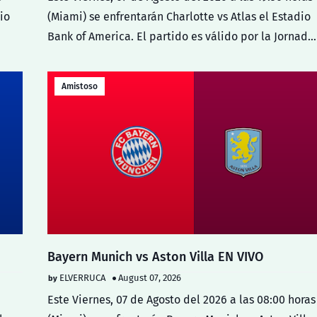
io
(Miami) se enfrentarán Charlotte vs Atlas el Estadio
Bank of America. El partido es válido por la Jornad…
Amistoso
Bayern Munich vs Aston Villa EN VIVO
ELVERRUCA
August 07, 2026
Este Viernes, 07 de Agosto del 2026 a las 08:00 horas