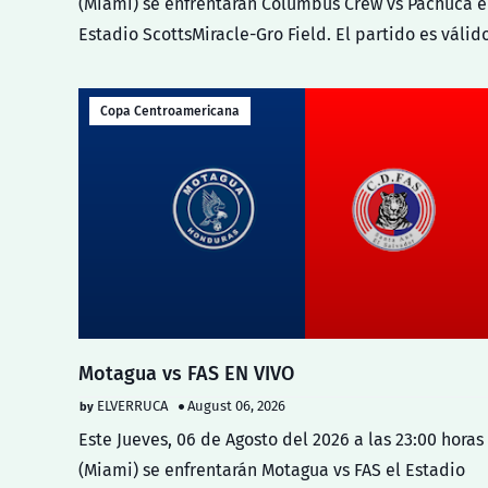
(Miami) se enfrentarán Columbus Crew vs Pachuca e
Estadio ScottsMiracle-Gro Field. El partido es váli
Copa Centroamericana
Motagua vs FAS EN VIVO
ELVERRUCA
August 06, 2026
Este Jueves, 06 de Agosto del 2026 a las 23:00 horas
(Miami) se enfrentarán Motagua vs FAS el Estadio