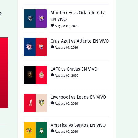
Monterrey vs Orlando City
o
EN VIVO
August 05, 2026
Cruz Azul vs Atlante EN VIVO
August 01, 2026
LAFC vs Chivas EN VIVO
August 05, 2026
Liverpool vs Leeds EN VIVO
August 02, 2026
America vs Santos EN VIVO
August 02, 2026